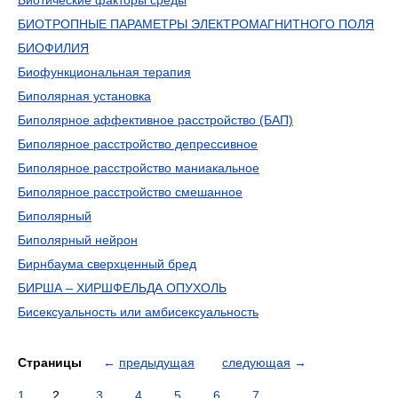
Биотические факторы среды
БИОТРОПНЫЕ ПАРАМЕТРЫ ЭЛЕКТРОМАГНИТНОГО ПОЛЯ
БИОФИЛИЯ
Биофункциональная терапия
Биполярная установка
Биполярное аффективное расстройство (БАП)
Биполярное расстройство депрессивное
Биполярное расстройство маниакальное
Биполярное расстройство смешанное
Биполярный
Биполярный нейрон
Бирнбаума сверхценный бред
БИРША – ХИРШФЕЛЬДА ОПУХОЛЬ
Бисексуальность или амбисексуальность
Страницы
←
предыдущая
следующая
→
1
2
3
4
5
6
7